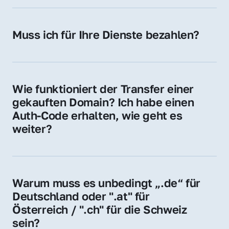
späteren Betrieb der Domain (z. B. beim 
Hosting-Anbieter) fallen geringe laufende 
Muss ich für Ihre Dienste bezahlen?
Gebühren an. Diese bewegen sich für .de 
Nein, bei uns zahlen Sie nur den Kaufpreis 
Domains bei ca. 5€ / Jahr
der Domain – ohne zusätzliche Vermittlungs- 
oder Servicegebühren.
Wie funktioniert der Transfer einer 
gekauften Domain? Ich habe einen 
Auth-Code erhalten, wie geht es 
weiter?
Mit dem Auth-Code beauftragen Sie Ihren 
Provider, die Domain zu übernehmen. Gerne 
begleiten wir Sie bei diesem einfachen und 
Warum muss es unbedingt „.de“ für 
schnellen Prozess.
Deutschland oder ".at" für 
Österreich / ".ch" für die Schweiz 
sein?