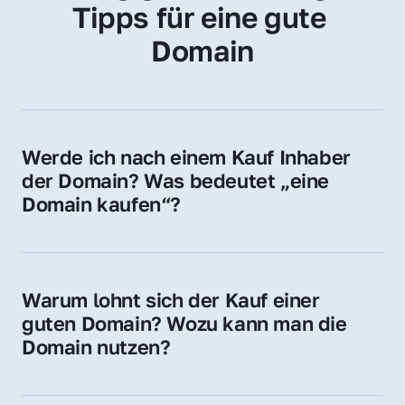
Tipps für eine gute 
Domain
Werde ich nach einem Kauf Inhaber 
der Domain? Was bedeutet „eine 
Domain kaufen“?
Ja, Sie werden der offizielle Domain-Inhaber. 
Sie erhalten alle Rechte zur Nutzung, 
Verwaltung oder Weiterveräußerung der 
Warum lohnt sich der Kauf einer 
Domain.
guten Domain? Wozu kann man die 
Domain nutzen?
Eine starke Domain steigert Sichtbarkeit, 
Vertrauen und Markenwert. Nutzen Sie sie 