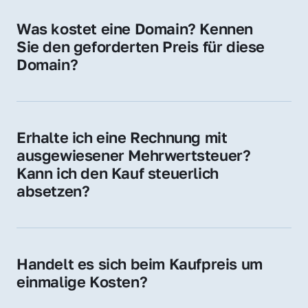
für Ihre Website, Weiterleitung, E-Mail-
Was kostet eine Domain? Kennen 
Adressen oder als digitale Investition.
Sie den geforderten Preis für diese 
Domain?
Der Preis variiert je nach Domain. Für diese 
Domain liegt ein konkreter Kaufpreis vor – 
kontaktieren Sie uns gerne für ein 
Erhalte ich eine Rechnung mit 
unverbindliches Angebot.
ausgewiesener Mehrwertsteuer? 
Kann ich den Kauf steuerlich 
absetzen?
Ja, Sie erhalten eine Rechnung mit MwSt. 
Für Unternehmen ist der Kauf in der Regel 
steuerlich absetzbar.
Handelt es sich beim Kaufpreis um 
einmalige Kosten?
Ja. Der Kaufpreis ist einmalig. Nur beim 