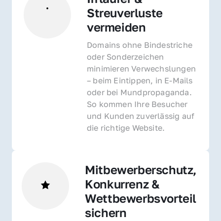
Streuverluste 
vermeiden
Domains ohne Bindestriche 
oder Sonderzeichen 
minimieren Verwechslungen 
– beim Eintippen, in E-Mails 
oder bei Mundpropaganda. 
So kommen Ihre Besucher 
und Kunden zuverlässig auf 
die richtige Website.
Mitbewerberschutz, 
Konkurrenz & 
Wettbewerbsvorteil 
sichern 